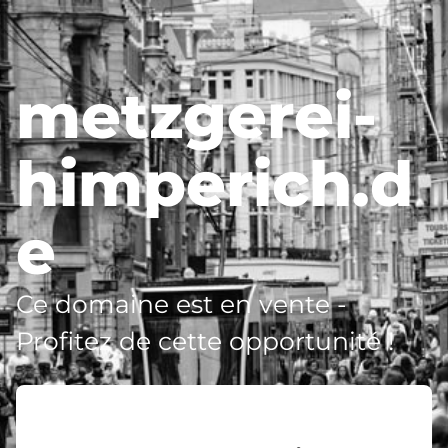
metzgerei-
himperich.d
e
Ce domaine est en vente -
Profitez de cette opportunité !