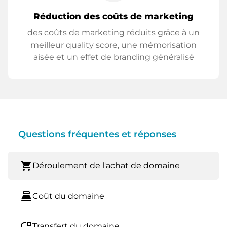
Réduction des coûts de marketing
des coûts de marketing réduits grâce à un
meilleur quality score, une mémorisation
aisée et un effet de branding généralisé
Questions fréquentes et réponses
shopping_cart
Déroulement de l'achat de domaine
point_of_sale
Coût du domaine
move_down
Transfert du domaine