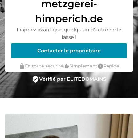
metzgerei-
himperich.de
Frappez avant que quelqu'un d'autre ne le
fasse !
Contacter le propriétaire
lock
thumb_up_alt
watch_later
En toute sécurité
Simplement
Rapide
verified_user
Vérifié par ELITEDOMAINS